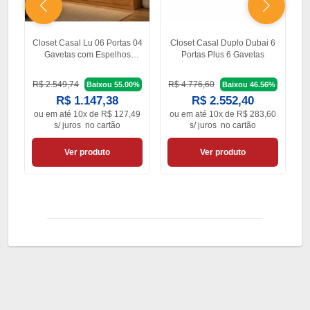
Closet Casal Lu 06 Portas 04
Closet Casal Duplo Dubai 6
G
Gavetas com Espelhos
Portas Plus 6 Gavetas
Carioca Móveis
R$ 2.549,74
R$ 4.776,60
R
Baixou 55.00%
Baixou 46.56%
R$ 1.147,38
R$ 2.552,40
ou em
até 10x de R$ 127,49
ou em
até 10x de R$ 283,60
o
s/ juros
no cartão
s/ juros
no cartão
Ver produto
Ver produto