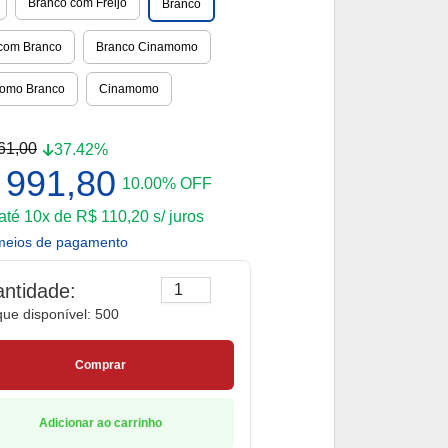
Branco com Freijó
Branco
 com Branco
Branco Cinamomo
omo Branco
Cinamomo
61,00
37.42%
 991,80
10.00% OFF
até 10x de R$ 110,20 s/ juros
meios de pagamento
ntidade:
que disponível: 500
Comprar
Adicionar ao carrinho