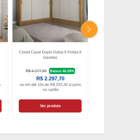
Closet Casal Duplo Dubai 6 Portas 6
Guarda Roupa Casal A2
Gavetas
Gavetas Carioca 
R$ 4.277,00
R$ 1.585,90
Baixou 46.28%
Baixo
R$ 2.297,70
R$ 887,4
s
ou em
até 10x de R$ 255,30 s/ juros
ou em
até 10x de R$ 98
no cartão
no cartão
Ver produto
Ver produt