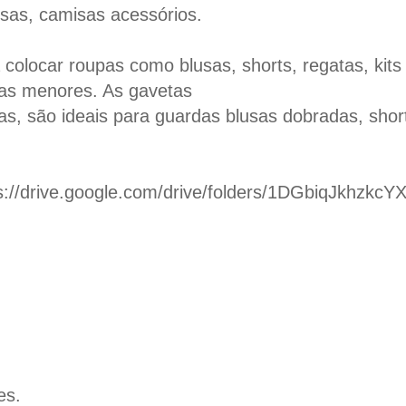
usas, camisas acessórios.
a colocar roupas como blusas, shorts, regatas, kit
sas menores. As gavetas
cas, são ideais para guardas blusas dobradas, shor
/drive.google.com/drive/folders/1DGbiqJkhzk
es.