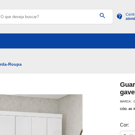
search
Centr
contact_support
aten
rda-Roupa
Guar
gave
MARCA: 
CÓD: 48
Cor: