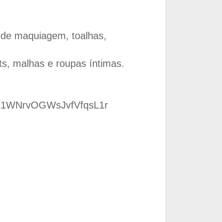
s de maquiagem, toalhas,
ts, malhas e roupas íntimas.
cYX1WNrvOGWsJvfVfqsL1r