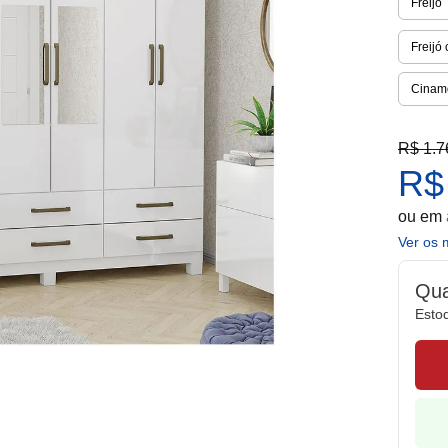
Freijó
Freijó
Cinam
R$ 1.7
R$
ou em
Ver os 
Qua
Esto