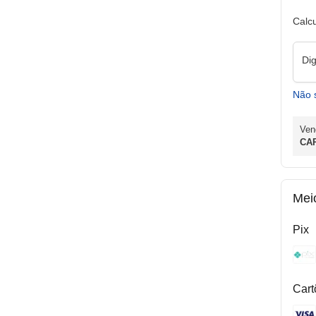
Calcu
Di
Não 
Ven
CA
Mei
Pix
Cart