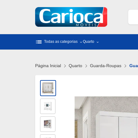
list
Todas as categorias
Quarto
Página Inicial
Quarto
Guarda-Roupas
Gua