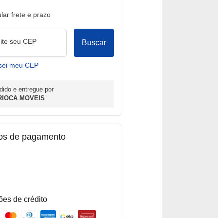
lar frete e prazo
gite seu CEP
Buscar
sei meu CEP
dido e entregue por
RIOCA MOVEIS
os de pagamento
ões de crédito