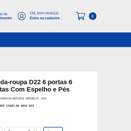
Olá, bem-vindo(a)
al de
0
dimento
Entre ou cadastre-
se
da-roupa D22 6 portas 6
tas Com Espelho e Pés
CARIOCA MÓVEIS
MODELO: D22
REF: 13467.66
SKU: 103