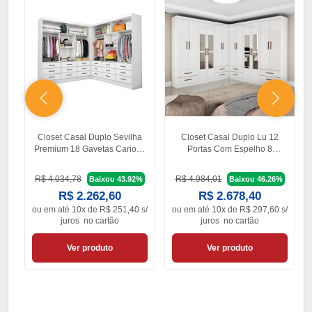
Closet Casal Duplo Sevilha
Closet Casal Duplo Lu 12
Premium 18 Gavetas Carioca
Portas Com Espelho 8
Móveis
Gavetas
R$ 4.034,78
R$ 4.984,01
Baixou 43.92%
Baixou 46.26%
R$ 2.262,60
R$ 2.678,40
ou em
até 10x de R$ 251,40 s/
ou em
até 10x de R$ 297,60 s/
juros
no cartão
juros
no cartão
Ver produto
Ver produto