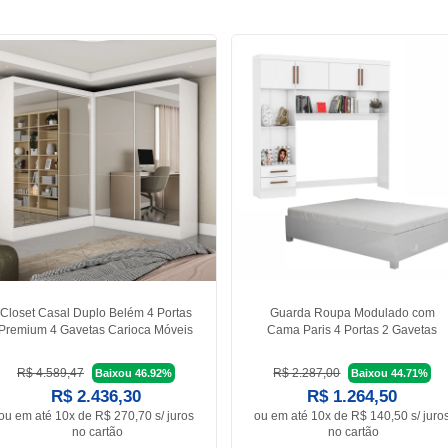
Closet Casal Duplo Belém 4 Portas
Guarda Roupa Modulado com
Premium 4 Gavetas Carioca Móveis
Cama Paris 4 Portas 2 Gavetas
R$ 4.589,47
R$ 2.287,00
Baixou 46.92%
Baixou 44.71%
R$ 2.436,30
R$ 1.264,50
ou em
até 10x de R$ 270,70 s/ juros
ou em
até 10x de R$ 140,50 s/ juro
no cartão
no cartão