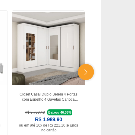
Closet Casal Duplo Belém 4 Portas
Quarto Completo Casal
com Espelho 4 Gavetas Carioca
Sapateira 2 Portas Pr
Móveis
Carioca Móve
R$ 3.709,43
R$ 4.467,00
Baixou 46.36%
Baixo
R$ 1.989,90
R$ 2.493,
s
ou em
até 10x de R$ 221,10 s/ juros
ou em
até 10x de R$ 27
no cartão
no cartão