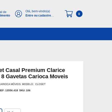
Olá, bem-vindo(a)
al de
0
dimento
Entre ou cadastre-
se
et Casal Premium Clarice
8 Gavetas Carioca Moveis
CARIOCA MÓVEIS
MODELO: CLOSET
REF: 13556.418
SKU: 106