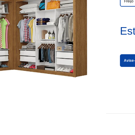
Freijó
Es
Avise-