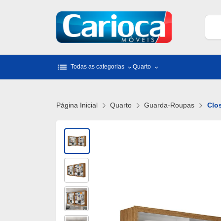
list
Todas as categorias
Quarto
Página Inicial
Quarto
Guarda-Roupas
Clo