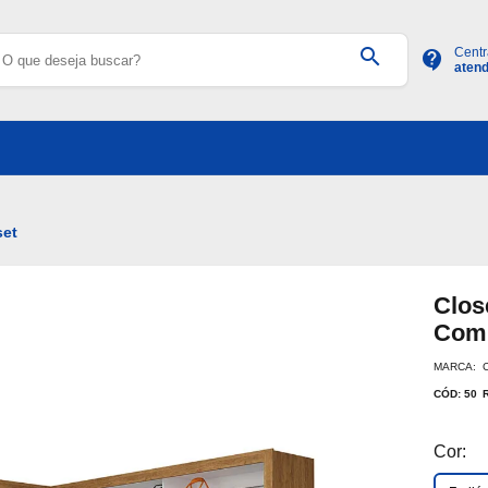
search
Centr
contact_support
aten
set
Clos
Com 
MARCA: 
CÓD: 50
Cor: