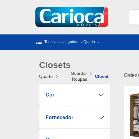
list
Todas as categorias
Quarto
Closets
Guarda-
Ordena
Quarto
Closet
Roupas
Cor
Fornecedor