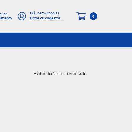
Olá, bem-vindo(a)
al de
0
dimento
Entre ou cadastre-
se
Exibindo 2 de 1 resultado