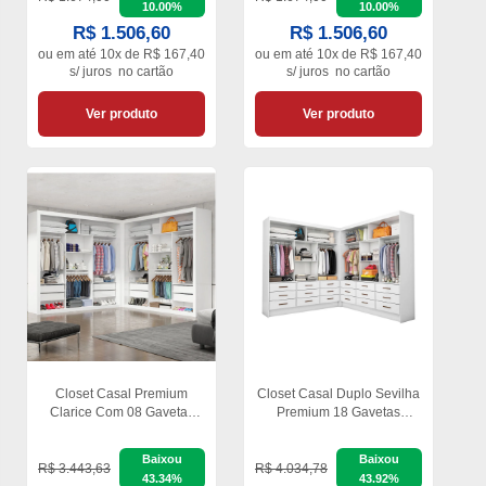
10.00%
10.00%
R$ 1.506,60
R$ 1.506,60
ou em
até 10x de R$ 167,40
ou em
até 10x de R$ 167,40
s/ juros
no cartão
s/ juros
no cartão
Ver produto
Ver produto
Closet Casal Premium
Closet Casal Duplo Sevilha
Clarice Com 08 Gavetas
Premium 18 Gavetas
Carioca Móveis
Carioca Móveis
Baixou
Baixou
R$ 3.443,63
R$ 4.034,78
43.34%
43.92%