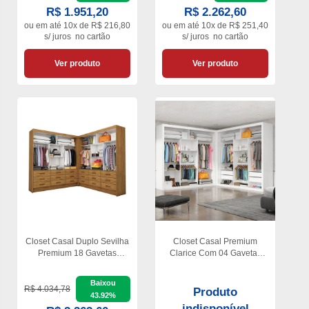
R$ 1.951,20
R$ 2.262,60
ou em
até 10x de R$ 216,80
ou em
até 10x de R$ 251,40
s/ juros
no cartão
s/ juros
no cartão
Ver produto
Ver produto
Closet Casal Duplo Sevilha
Closet Casal Premium
Premium 18 Gavetas
Clarice Com 04 Gavetas
Carioca Móveis
Carioca Móveis
Baixou
R$ 4.034,78
Produto
43.92%
indisponível