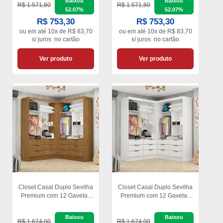
Baixou
Baixou
R$ 1.571,80
R$ 1.571,80
52.07%
52.07%
R$ 753,30
R$ 753,30
ou em
até 10x de R$ 83,70
ou em
até 10x de R$ 83,70
s/ juros
no cartão
s/ juros
no cartão
Ver produto
Ver produto
Closet Casal Duplo Sevilha
Closet Casal Duplo Sevilha
Premium com 12 Gavetas
Premium com 12 Gavetas
Carioca Móveis
Carioca Móveis
Baixou
Baixou
R$ 1.674,00
R$ 1.674,00