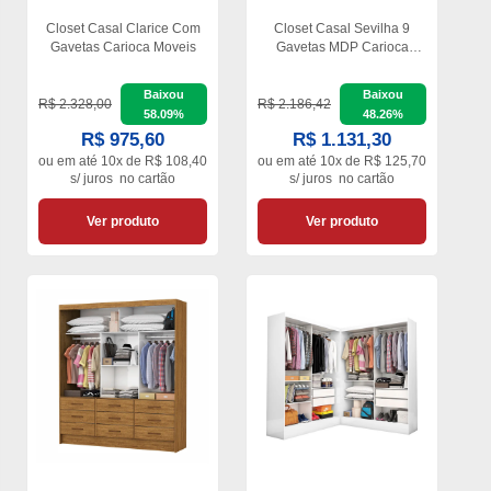
Closet Casal Clarice Com
Closet Casal Sevilha 9
Gavetas Carioca Moveis
Gavetas MDP Carioca
Móveis
Baixou
Baixou
R$ 2.328,00
R$ 2.186,42
58.09%
48.26%
R$ 975,60
R$ 1.131,30
ou em
até 10x de R$ 108,40
ou em
até 10x de R$ 125,70
s/ juros
no cartão
s/ juros
no cartão
Ver produto
Ver produto