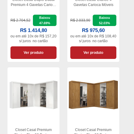
Premium 4 Gavetas Carioca
Gavetas Carioca Móveis
Móveis
Baixou
Baixou
R$ 2.704,52
R$ 2.033,90
47.69%
52.03%
R$ 1.414,80
R$ 975,60
ou em
até 10x de R$ 157,20
ou em
até 10x de R$ 108,40
s/ juros
no cartão
s/ juros
no cartão
Ver produto
Ver produto
Closet Casal Premium
Closet Casal Premium