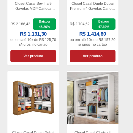
Closet Casal Sevilha 9
Closet Casal Duplo Dubai
Gavetas MDP Carioca
Premium 4 Gavetas Carioca
Móveis
Móveis
Baixou
Baixou
R$ 2.186,42
R$ 2.704,52
48.26%
47.69%
R$ 1.131,30
R$ 1.414,80
ou em
até 10x de R$ 125,70
ou em
até 10x de R$ 157,20
s/ juros
no cartão
s/ juros
no cartão
Ver produto
Ver produto
Closet Casal Duplo Dubai
Closet Casal Clarice 4