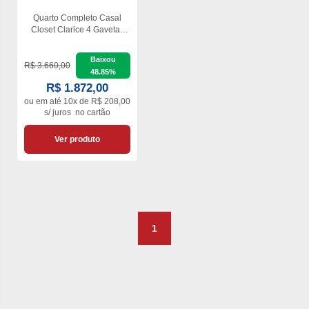
Quarto Completo Casal
Closet Clarice 4 Gavetas
Sapateira 2 Portas Premium
e Cama Carioca Móveis
Baixou
R$ 3.660,00
48.85%
R$ 1.872,00
ou em
até 10x de R$ 208,00
s/ juros
no cartão
Ver produto
1